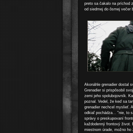
preto sa čakalo na príchod 
od siedmej do ôsmej večer 
Akonáhle grenadier dostal sv
Grenadier si prispôsobil sv
zemi jeho spolubojovník. K
poznal. Vedel, že keď sa ta
grenadier nechcel myslieť. 
odkiaľ pochádza... "nie, to s
správy o preskupovaní fron
každodenný frontový život. B
miestnom úrade, možno ho za