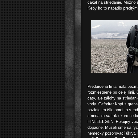
čakal na striedanie. Možno s
Keby ho to napadlo predtým,
Predurčená línia mala bezmál
rozmiestnené po celej línii.
čaty, ale zálohy na striedan
vody. Gefreiter Kopf s gren
pozície im išlo oproti a s r
striedania sa tak skoro nedo
HINLEEEGEN! Pokojný večer 
dopadne. Museli sme sa rých
nemecký pozorovací úkryt, k