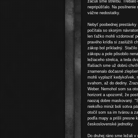
začuli sme streľbu. Trebalo 
nepripúšťalo. Na posilnenie 
vážne nedostatky.
Nebyť poobednej prestávky 
počítala so skorým návrato
len ťažko mohli vzdorovať 
pravého krídla si zaslúžili c
zákop bol príkladný. Stačil
zákopu a pole pôsobilo nena
ležiaceho strelca, a teda d
fľašiach sme už dobrú chvíľ
znamenalo dočasné zlepšenie
mohli vyplaziť kedykoľvek, 
svahom, až do dediny. Zrazu
Weber. Nemohol som sa otoč
horizont a upozornil, že post
naozaj dobre maskovaný. "Sú
niekoľko minút boli sotva pä
otočil som sa im tvárou a z
podľa mapy a prišli presne 
československé jednotky.
Do druhej ráno sme ležali v