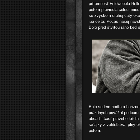
prítomnosť Feldwebela Heller
potom previedla celou líniou
so zvyškom druhej čaty oko
iba celta. Počas našej návš
Bolo pred štvrtou ráno keď 
Bolo sedem hodín a horizont
prázdnych privážal podporu 
obsadili časť pravého krídla
raňajky z veliteľstva, plný 
poľom.