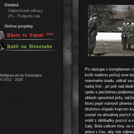
Ostatné
Odporúčané odkazy
2% - Podporte nás
Online projekty
Po nástupe v kompletnom vý
kvôli malému počtu) sme bol
feldgrau.sk
by
Cloosigns
© 2011 - 2026
miestneho úradu, odkiaľ sa 
našej línií - pri poli nad d
spolu s pechotnou podporou
oblasti uprostred poľa, takž
ktorú popri nutnosti plnenia
družstvo stúpalo kopcom ku
zostať na aktuálnej pozícií 
vrátil z obhliadky pozícií a
čaty. Bola celkom tma, no v
práve v čas, aby nás odprev