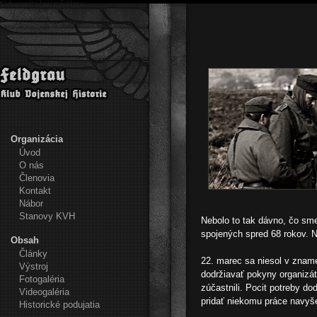
Klub vojenskej histórie Feldgrau
Organizácia
Úvod
O nás
Členovia
Kontakt
Nábor
Stanovy KVH
Nebolo to tak dávno, čo sme
spojených spred 68 rokov. N
Obsah
Články
22. marec sa niesol v zname
Výstroj
dodržiavať pokyny organizát
Fotogaléria
zúčastnili. Pocit potreby d
Videogaléria
pridať niekomu práce navyše 
Historické podujatia