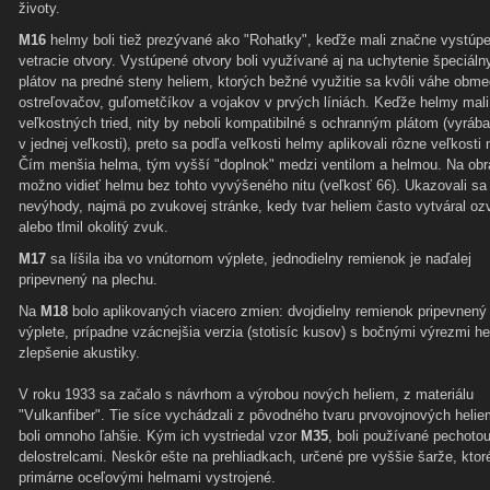
životy.
M16
helmy boli tiež prezývané ako "Rohatky", keďže mali značne vystúp
vetracie otvory. Vystúpené otvory boli využívané aj na uchytenie špeciáln
plátov na predné steny heliem, ktorých bežné využitie sa kvôli váhe obme
ostreľovačov, guľometčíkov a vojakov v prvých líniách. Keďže helmy mali
veľkostných tried, nity by neboli kompatibilné s ochranným plátom (vyráb
v jednej veľkosti), preto sa podľa veľkosti helmy aplikovali rôzne veľkosti n
Čím menšia helma, tým vyšší "doplnok" medzi ventilom a helmou. Na ob
možno vidieť helmu bez tohto vyvýšeného nitu (veľkosť 66). Ukazovali sa 
nevýhody, najmä po zvukovej stránke, kedy tvar heliem často vytváral oz
alebo tlmil okolitý zvuk.
M17
sa líšila iba vo vnútornom výplete, jednodielny remienok je naďalej
pripevnený na plechu.
Na
M18
bolo aplikovaných viacero zmien: dvojdielny remienok pripevnený
výplete, prípadne vzácnejšia verzia (stotisíc kusov) s bočnými výrezmi h
zlepšenie akustiky.
V roku 1933 sa začalo s návrhom a výrobou nových heliem, z materiálu
"Vulkanfiber". Tie síce vychádzali z pôvodného tvaru prvovojnových heli
boli omnoho ľahšie. Kým ich vystriedal vzor
M35
, boli používané pechoto
delostrelcami. Neskôr ešte na prehliadkach, určené pre vyššie šarže, ktor
primárne oceľovými helmami vystrojené.