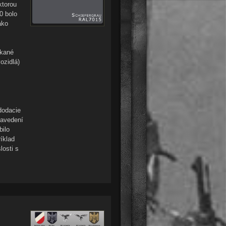
ktorou
0 bolo
ako
ekané
ozidlá)
dodacie
zavedení
bilo
íklad
losti s