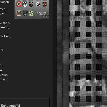
 s vodou.
dy si
vaným
ednotky.
 armád,
é
ný Kríž,
pov
it.
ne
 Marca
 a na
Schutzstaffel