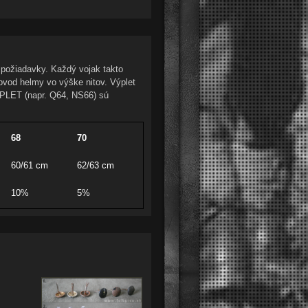
požiadavky. Každý vojak takto
bvod helmy vo výške nitov. Výplet
VYPLET (napr. Q64, NS66) sú
68
70
60/61 cm
62/63 cm
10%
5%