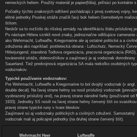
nemeckých heliem. Použitý materiál je papier(fólia), priľnúci po kontakte
Počiatky týchto znakových odlíšení pochádzajú z prvej svetovej vojny, ke
elitné jednotky Pruskej stráže značili ľavý bok heliem čiernobielym maľo
štítom.
Neskôr sa to rozšírilo do ríšskej armády na identifikáciu štátu príslušnej j
Po nástupe Hitlera vznikli nové znaky, jednoznačne odlišujúce zameranie
ako Wehrmacht, Luftwaffe, Kriegsmarine ale aj ostatné politické a a civiln
združenia ako napríklad: protiletecká obrana - Luftschutz, Nemecký Červe
Hitlerjungend, stavebná Todtova organizácia, pracovná organizácia (RAD),
továrenské stráže, dobrovoľníkov a zaujímavý je aj vodoznak domobrany
Sauerland. Tiež predvojnová organizácia SA mala niekoľko osobitných ty
vodoznakov.
Typické používanie vodoznakov:
Pre Wehrmacht, Luftwaffe a Kriegsmarine to bol dvojitý vodoznak (v angl. l
double decal). Na ľavej strane helmy sa nosil príslušný vodoznak (prevaž
vyobrazený príslušný orol), na pravej strane národné farby (používané od
1933). Jednotky SS nosili na ľavej strane helmy červený štít so svastikou
pravej strane typické runy v tvare bleskov.
Zaujímavé sú aj vodoznaky politických a civilných združení. Samostatný
vodoznak mali aj policajné jednotky (na druhej strane červený štít).
Wehrmacht Heer
Luftwaffe