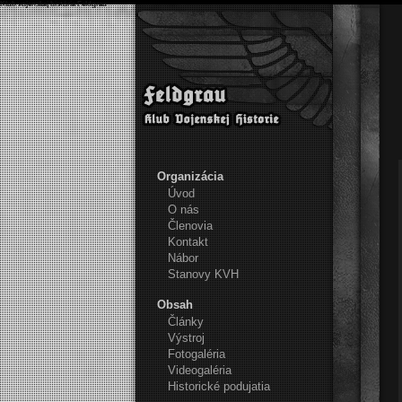
Klub vojenskej histórie Feldgrau
Organizácia
Úvod
O nás
Členovia
Kontakt
Nábor
Stanovy KVH
Obsah
Články
Výstroj
Fotogaléria
Videogaléria
Historické podujatia