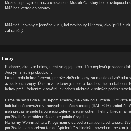
Možno nájsť aj informácie o vzácnom
Modeli 45
, ktorý bol pravdepodobne
M42
bez vetracích otvorov.
M44
tiež lisovaný z jedného kusu, bol zavrhnutý Hitlerom, ako "príliš cudz
zahraničný.
Farby
Podobne, ako tvar helmy, mení sa aj jej farba. Túto ovplyvňuje viacero fak
Jedným z nich je obdobie, v
ktorom bola helma farbená, pretože zloženie farby sa menilo od začiatku 
až do konca vojny. Ďalším z faktorov je miesto, kde bola helma farbená. N
helmy prešli farbením v továrni, skladoch niektoré v poľných podmienkach
Farba helmy sa ďalej líši typom armády, pre ktorý bola určená. Luftwaffe 
boli farbené prevažne v tmavých odtieňoch modrej (RAL 7016), zatiaľ čo
mali prevažne šedú farbu alebo zelený farebný odtieň. Helmy Kriegsmarin
používali rôzne odtiene šedej pre palubné využitie.
Na helmy Wehrmachtu a Kriegsmarine sa podľa nariadenia od januára 193
používala svetlá zelená farba "Apfelgrün" s hladkým povrchom, neskôr ju