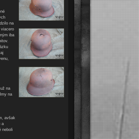
ené
ych
dzilo na
 viacero
aným iba
itov.
rázku
aj
venu,
 už na
elmy na
em, avšak
u a
é neboli