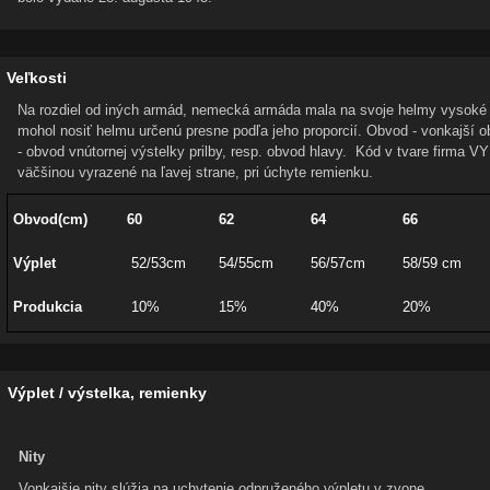
Veľkosti
Na rozdiel od iných armád, nemecká armáda mala na svoje helmy vysoké 
mohol nosiť helmu určenú presne podľa jeho proporcií. Obvod - vonkajší o
- obvod vnútornej výstelky prilby, resp. obvod hlavy. Kód v tvare firma 
väčšinou vyrazené na ľavej strane, pri úchyte remienku.
Obvod(cm)
60
62
64
66
Výplet
52/53cm
54/55cm
56/57cm
58/59 cm
Produkcia
10%
15%
40%
20%
Výplet / výstelka, remienky
Nity
Vonkajšie nity slúžia na uchytenie odpruženého výpletu v zvone.