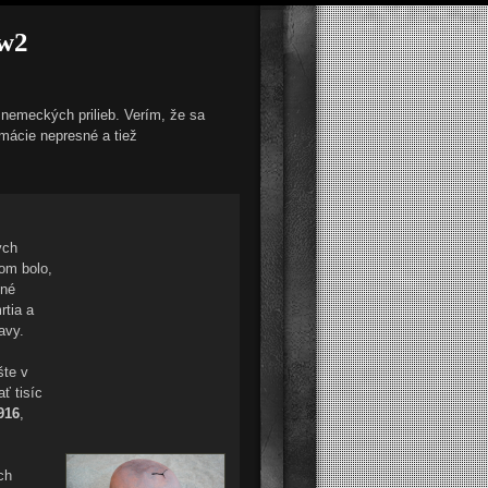
ww2
 nemeckých prilieb. Verím, že sa
rmácie nepresné a tiež
ých
om bolo,
ené
rtia a
avy.
šte v
ť tisíc
916
,
ch