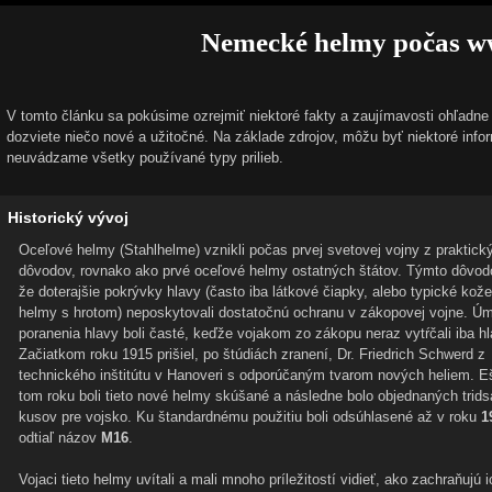
Nemecké helmy počas 
V tomto článku sa pokúsime ozrejmiť niektoré fakty a zaujímavosti ohľadne
dozviete niečo nové a užitočné. Na základe zdrojov, môžu byť niektoré info
neuvádzame všetky používané typy prilieb.
Historický vývoj
Oceľové helmy (Stahlhelme) vznikli počas prvej svetovej vojny z praktick
dôvodov, rovnako ako prvé oceľové helmy ostatných štátov. Týmto dôvod
že doterajšie pokrývky hlavy (často iba látkové čiapky, alebo typické kož
helmy s hrotom) neposkytovali dostatočnú ochranu v zákopovej vojne. Úm
poranenia hlavy boli časté, keďže vojakom zo zákopu neraz vytŕčali iba hl
Začiatkom roku 1915 prišiel, po štúdiách zranení, Dr. Friedrich Schwerd z
technického inštitútu v Hanoveri s odporúčaným tvarom nových heliem. E
tom roku boli tieto nové helmy skúšané a následne bolo objednaných tridsa
kusov pre vojsko. Ku štandardnému použitiu boli odsúhlasené až v roku
1
odtiaľ názov
M16
.
Vojaci tieto helmy uvítali a mali mnoho príležitostí vidieť, ako zachraňujú i