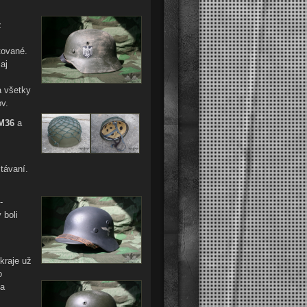
z
tované.
aj
a všetky
v.
M36
a
távaní.
-
 boli
kraje už
o
na