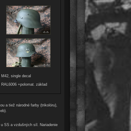
M42, single decal
RAL6006 +polomat. základ
 a tiež národné farby (trikolóru),
rieb).
 u SS a vzdušných síl. Nariadenie