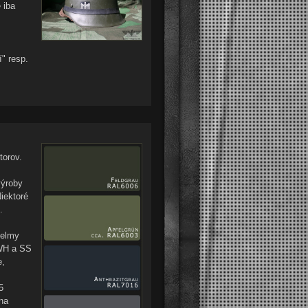
 iba
í" resp.
torov.
výroby
iektoré
.
helmy
 WH a SS
e,
5
 na