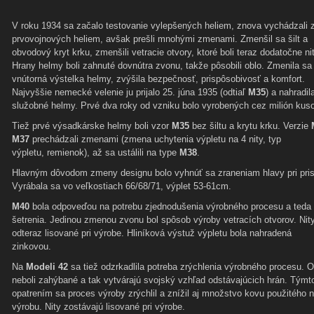
V roku 1934 sa začalo testovanie vylepšených heliem, znova vychádzali 
prvovojnových heliem, avšak prešli mnohými zmenami. Zmenšil sa šilt a
obvodový kryt krku, zmenšili vetracie otvory, ktoré boli teraz dodatočne ni
Hrany helmy boli zahnuté dovnútra zvonu, takže pôsobili oblo. Zmenila sa 
vnútorná výstelka helmy, zvýšila bezpečnosť, prispôsobivosť a komfort.
Najvyššie nemecké velenie ju prijalo 25. júna 1935 (odtiaľ
M35
) a nahradil
služobné helmy. Prvé dva roky od vzniku bolo vyrobených cez milión kuso
Tiež prvé výsadkárske helmy boli vzor
M35
bez šiltu a krytu krku. Verzie
M37
prechádzali zmenami (zmena uchytenia výpletu na 4 nity, typ
výpletu, remienok), až sa ustálili na type
M38
.
Hlavným dôvodom zmeny designu bolo vyhnúť sa zraneniam hlavy pri pris
Vyrábala sa vo veľkostiach 66/68/71, výplet 53-61cm.
M40
bola odpoveďou na potrebu zjednodušenia výrobného procesu a teda 
šetrenia. Jedinou zmenou zvonu bol spôsob výroby vetracích otvorov. Nity
odteraz lisované pri výrobe. Hliníková výstuž výpletu bola nahradená
zinkovou.
Na
Modeli 42
sa tiež odzrkadlila potreba zrýchlenia výrobného procesu. O
neboli zahýbané a tak vytvárajú svojský vzhľad odstávajúcich hrán. Týmt
opatrením sa proces výroby zrýchlil a znížil aj množstvo kovu použitého 
výrobu. Nity zostávajú lisované pri výrobe.