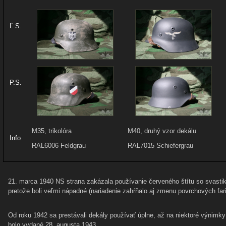
Ľ.S.
P.S.
M35, trikolóra
M40, druhý vzor dekálu
Info
RAL6006 Feldgrau
RAL7015 Schiefergrau
21. marca 1940 NS strana zakázala používanie červeného štítu so svastikou
pretože boli veľmi nápadné (nariadenie zahŕňalo aj zmenu povrchových fa
Od roku 1942 sa prestávali dekály používať úplne, až na niektoré výnimky
bolo vydané 28. augusta 1943.