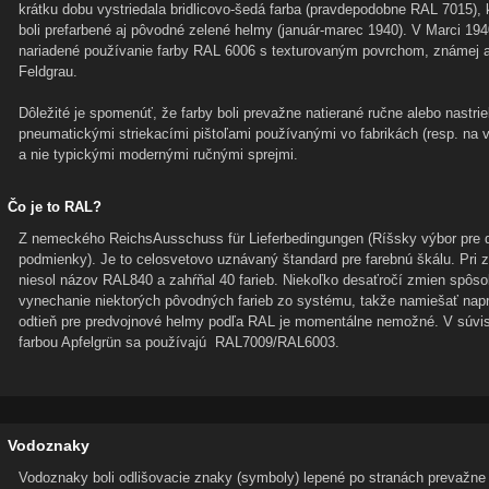
krátku dobu vystriedala bridlicovo-šedá farba (pravdepodobne RAL 7015), 
boli prefarbené aj pôvodné zelené helmy (január-marec 1940). V Marci 194
nariadené používanie farby RAL 6006 s texturovaným povrchom, známej 
Feldgrau.
Dôležité je spomenúť, že farby boli prevažne natierané ručne alebo nastri
pneumatickými striekacími pištoľami používanými vo fabrikách (resp. na v
a nie typickými modernými ručnými sprejmi.
Čo je to RAL?
Z nemeckého ReichsAusschuss für Lieferbedingungen (Ríšsky výbor pre 
podmienky). Je to celosvetovo uznávaný štandard pre farebnú škálu. Pri 
niesol názov RAL840 a zahŕňal 40 farieb. Niekoľko desaťročí zmien spôso
vynechanie niektorých pôvodných farieb zo systému, takže namiešať napr
odtieň pre predvojnové helmy podľa RAL je momentálne nemožné. V súvis
farbou Apfelgrün sa používajú RAL7009/RAL6003.
Vodoznaky
Vodoznaky boli odlišovacie znaky (symboly) lepené po stranách prevažne