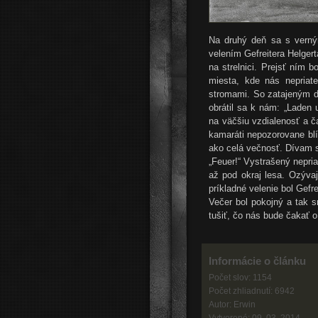
Na druhý deň sa s verný
velením Gefreitera Helgert
na strelnici. Prejsť ním
miesta, kde nás nepriat
stromami. So zatajeným d
obrátil sa k nám: „Laden 
na väčšiu vzdialenosť a č
kamaráti nepozorovane bl
ako celá večnosť. Dívam s
„Feuer!“ Vystrašený nepria
až pod okraj lesa. Ozývaj
príkladné velenie bol Gefre
Večer bol pokojný a tak 
tušiť, čo nás bude čakať 
Informácie o článku
Počet slov: 1154
Počet zhliadnutí: 6942
Autor: Erwin