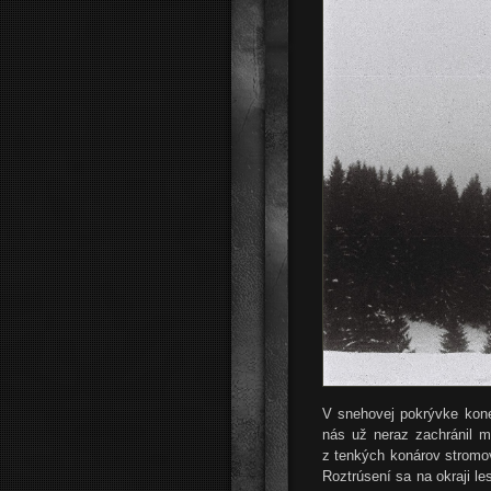
V snehovej pokrývke koneč
nás už neraz zachránil m
z tenkých konárov stromov
Roztrúsení sa na okraji l