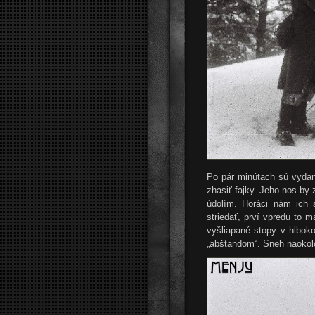
Po pár minútach sú vydan
zhasiť fajky. Jeho nos by 
údolím. Horáci nám ich 
striedať, prví vpredu to 
vyšliapané stopy v hlbo
„abštandom“. Sneh naokolo 