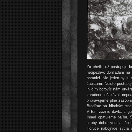
Za chvíľu už postupuje 
netrpezlivo dohliadam na
baranici. Nie jeden by ju 
čapicami. Neisto postupuj
ihličím borovíc nám otvár
zaručene očakávať nepria
pripravujeme plné zásobní
Brodíme sa hlbokým sneh
V tom zaznie dávka z guľ
Ihneď opätujeme paľbu. 
akoby dobre vedela, čo 
Horúce nábojnice syčia 