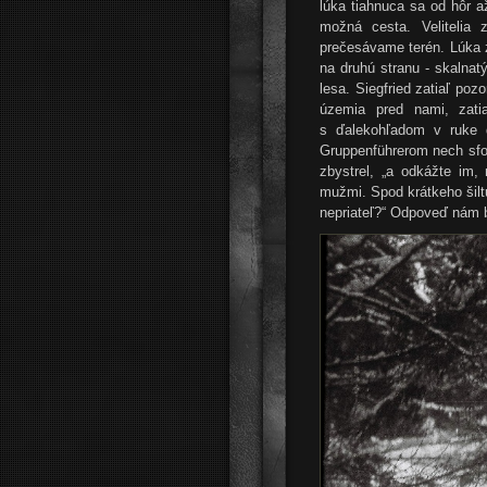
lúka tiahnuca sa od hôr a
možná cesta. Velitelia
prečesávame terén. Lúka z
na druhú stranu - skalna
lesa. Siegfried zatiaľ poz
územia pred nami, zat
s ďalekohľadom v ruke 
Gruppenführerom nech sfor
zbystrel, „a odkážte im,
mužmi. Spod krátkeho šilt
nepriateľ?“ Odpoveď nám b