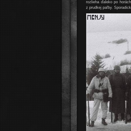
rozlieha ďaleko po horá
z prudkej paľby. Sporadick