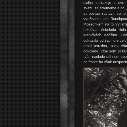
diaľky a ukazuje na dve s
svahu sa stretneme a od „
sa postup zastavil, velit
využívame pre Rauchpaus
Moeschkem na to vytiahli
rozdávam čokoládu. Bola 
krabičkách. Väčšina ju v
dokázala udržať hore celú 
chvíli prázdna, tu ma vš
čokolády. Vzal som si kú
tvárí naokolo stihnem sp
na fronte ho však nespoz