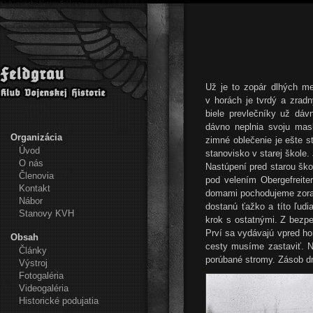
Klub vojenskej histórie Feldgrau
Už je to zopár dlhých m
v horách je tvrdý a zrad
biele prevlečníky už dávn
dávno neplnia svoju mask
Organizácia
zimné oblečenie je ešte s
Úvod
stanovisko v starej škole
O nás
Nastúpení pred starou ško
Členovia
pod velením Obergefreite
Kontakt
domami pochodujeme zorade
Nábor
dostanú ťažko a títo ľud
Stanovy KVH
krok s ostatnými. Z bezp
Prví sa vydávajú vpred hor
Obsah
cesty musíme zastaviť. N
Články
porúbané stromy. Zásob dre
Výstroj
Fotogaléria
Videogaléria
Historické podujatia