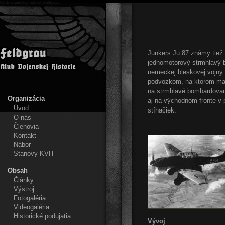
Klub vojenskej histórie Feldgrau
Junkers Ju 87 známy tiež
jednomotorový strmhlavý 
nemeckej bleskovej vojny.
podvozkom, na ktorom mal 
na
str
m
hlavé bombardova
Organizácia
aj na
východnom fronte
v 
Úvod
stíhačiek.
O nás
Členovia
Kontakt
Nábor
Stanovy KVH
Obsah
Články
Výstroj
Fotogaléria
Videogaléria
Historické podujatia
Vývoj