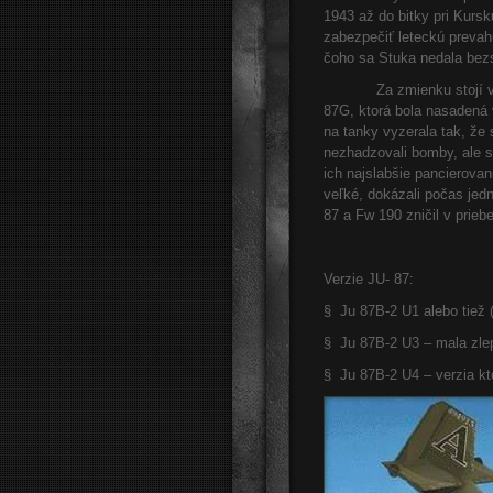
1943 až do bitky pri Kurs
zabezpečiť leteckú prevah
čoho sa Stuka nedala bez
Za zmienku stojí verzi
87G, ktorá bola nasadená 
na tanky vyzerala tak, že
nezhadzovali bomby, ale s
ich najslabšie pancierova
veľké, dokázali počas jedn
87 a Fw 190 zničil v prieb
Verzie JU- 87:
§ Ju 87B-2 U1 alebo tiež (
§ Ju 87B-2 U3 – mala zle
§ Ju 87B-2 U4 – verzia kt