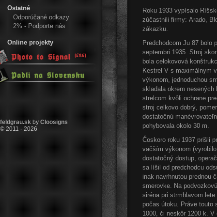
Ostatné
Roku 1933 vypísalo Ríšsk
Odporúčané odkazy
zúčastnili firmy: Arado, B
2% - Podporte nás
zákazku.
Online projekty
Predchodcom Ju 87 bolo po
septembri 1935. Stroj skon
bola celokovová konštrukc
Kestrel V s maximálnym v
výkonom, jednoduchou sme
skladala okrem nesených 
strelcom kvôli ochrane pre
stroj celkovo dobrý, pomer
dostatočnú manévrovateľno
feldgrau.sk
by
Cloosigns
pohybovala okolo 30 m.
© 2011 - 2026
Čoskoro roku 1937 prišli 
väčším výkonom (vyrobilo 
dostatočný dostup, operač
sa líšil od predchodcu od
inak navrhnutou prednou č
smerovke. Na podvozkovú 
siréna pri strmhlavom lete
počas útoku. Práve touto 
1000, či neskôr 1200 k. V