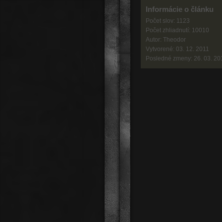
Informácie o článku
Počet slov: 1123
Počet zhliadnutí: 10010
Autor: Theodor
Vytvorené: 03. 12. 2011
Posledné zmeny: 26. 03. 20