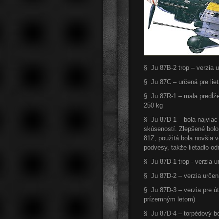
§ Ju 87B-2 trop – verzia
§ Ju 87C – určená pre liet
§ Ju 87R-1 – mala predĺže
250 kg
§ Ju 87D-1 – bola najviac
skúseností. Zlepšené bol
81Z, použitá bola novšia 
podvesy, takže lietadlo o
§ Ju 87D-1 trop - verzia 
§ Ju 87D-2 – verzia určen
§ Ju 87D-3 – verzia pre 
prízemným letom)
§ Ju 87D-4 – torpédový b