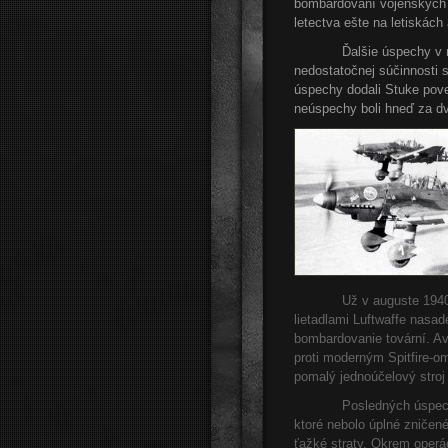
bombardovaní vojenských 
letectva ešte na letiskách a
Ďalšie úspechy v rámci t
nedostatočnej súčinnosti 
úspechy dodali Stuke poves
neúspechy boli hneď za d
Už v auguste 1940, hneď
lietadlami Luftwaffe nasad
bombardovanie tovární. Avš
proti moderným Spitfire-o
pomalý jednoúčelový stro
Posledných úspechov sa 
ktoré nebolo úplné zničen
ťažké straty. Okrem operá