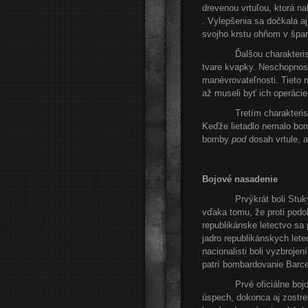
drevenou vrtuľou, ktorá na
. Vylepšenia sa dočkala a
svojho krstu ohňom v špan
Ďalšou charakteristicko
tvare kvapky. Neschopnosť
manévrovateľnosti. Tieto n
až museli byť ich operáci
Tretím charakteristický
Keďže lietadlo nemalo bomb
bomby
pod
dosah vrtule, 
Bojové nasadenie
Prvýkrát boli Stuky vys
vďaka tomu, že proti podob
republikánske letectvo sa
jadro republikánskych letec
nacionalisti boli vyzbroj
patrí bombardovanie Barce
Prvé oficiálne bojové n
úspech, dokonca aj zostre