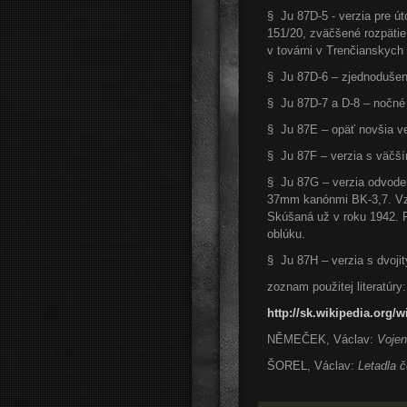
§ Ju 87D-5 - verzia pre 
151/20, zväčšené rozpätie
v továrni v Trenčianskych
§ Ju 87D-6 – zjednodušeni
§ Ju 87D-7 a D-8 – nočné
§ Ju 87E – opäť novšia ver
§ Ju 87F – verzia s väčší
§ Ju 87G – verzia odvoden
37mm kanónmi BK-3,7. Vzn
Skúšaná už v roku 1942. 
oblúku.
§ Ju 87H – verzia s dvoji
zoznam použitej literatúry:
http://sk.wikipedia.org/
NĚMEČEK, Václav:
Vojen
ŠOREL, Václav:
Letadla 