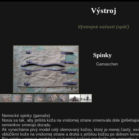
Výstroj
Výstrojné súčasti (späť)
Spinky
Gamaschen
Nemecké spinky (gamaše)
Nosia sa tak, aby prišitá koža na vnútornej strane smerovala dole (prilieha
remienkov smerujú dozadu.
Ak vynecháme prvý model celý olemovaný kožou, ktorý je menej častý, existo
oblúčikmi kože na vnútornej strane a druhá s prišitou kožou po dolnom leme
Pre spinky vojnovej produkcie sú typické kožené prevliečky pre remienky a 