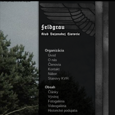
Klub vojenskej histórie Feldgrau
Organizácia
Úvod
O nás
Členovia
Kontakt
Nábor
Stanovy KVH
Obsah
Články
Výstroj
Fotogaléria
Videogaléria
Historické podujatia