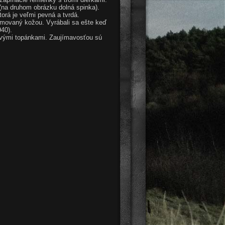
 (na druhom obrázku dolná spinka).
orá je veľmi pevná a tvrdá.
lemovaný kožou. Vyrábali sa ešte keď
40).
kovými topánkami. Zaujímavosťou sú