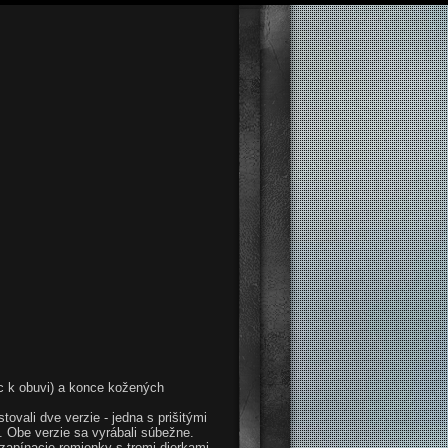
júc k obuvi) a konce kožených
vali dve verzie - jedna s prišitými
. Obe verzie sa vyrábali súbežne.
zapínacie remienky s tromi dierkami.