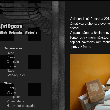
Klub vojenskej histórie Feldgrau
V dňoch 1. až 2. marca 201
tématikou druhej svetovej v
históriu.
V piatok ráno sa škola znov
Tento ročník mohli návštevn
dopĺňali návštevníkom reena
správy z frontu.
Organizácia
Úvod
O nás
Členovia
Kontakt
Nábor
Stanovy KVH
Obsah
Články
Výstroj
Fotogaléria
Videogaléria
Historické podujatia