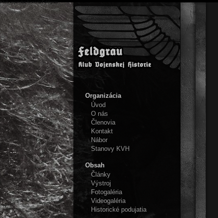
Klub vojenskej histórie Feldgrau
Organizácia
Úvod
O nás
Členovia
Kontakt
Nábor
Stanovy KVH
Obsah
Články
Výstroj
Fotogaléria
Videogaléria
Historické podujatia