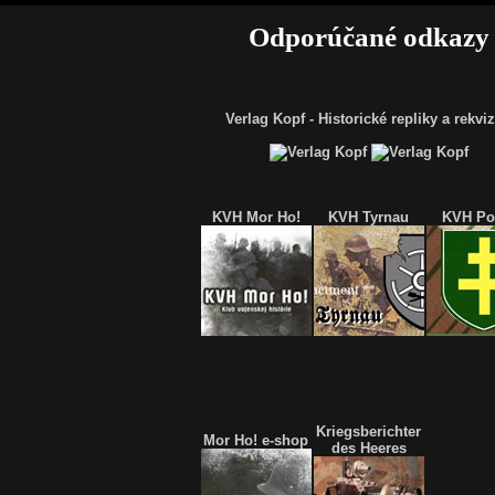
Odporúčané odkazy
Verlag Kopf - Historické repliky a rekviz
KVH Mor Ho!
KVH Tyrnau
KVH Po
Kriegsberichter
Mor Ho! e-shop
des Heeres