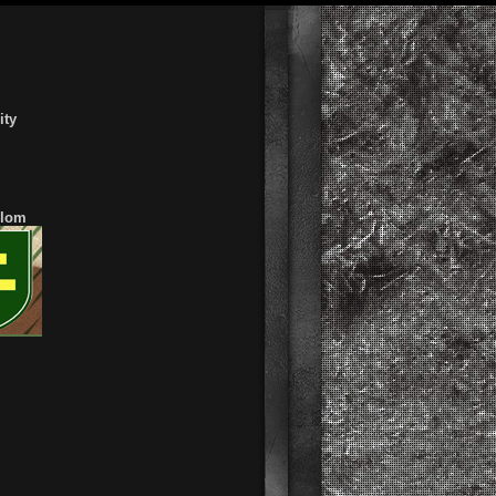
ity
lom