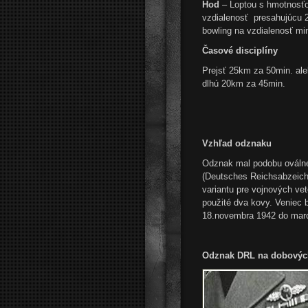
Hod
– Loptou s hmotnosťo
vzdialenosť presahujúcu 
bowling na vzdialenosť mi
Časové disciplíny
Prejsť 25km za 50min. ale
dlhú 20km za 45min.
Vzhľad odznaku
Odznak mal podobu oválne
(Deutsches Reichsabzeich
variantu pre vojnových ve
použité dva kovy. Veniec 
18.novembra 1942 do marc
Odznak DRL na dobových