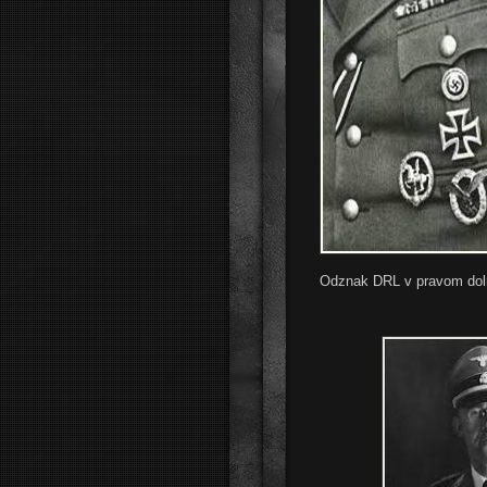
Odznak DRL v pravom doln