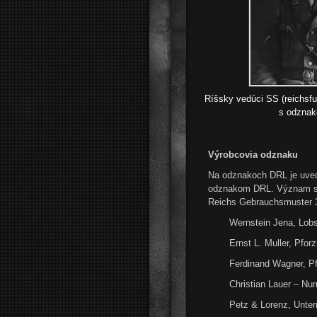
Ríšsky vedúci SS (reichsf
s odzna
Výrobcovia odznaku
Na odznakoch DRL je uvede
odznakom DRL. Význam sk
Reichs Gebrauchsmuster 3
Wernstein Jena, Lobs
Ernst L. Muller, Pfor
Ferdinand Wagner, P
Christian Lauer – Nur
Petz & Lorenz, Unte