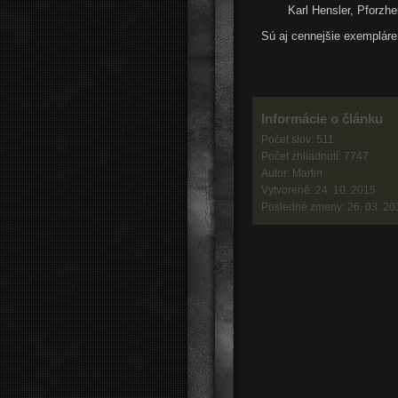
Karl Hensler, Pforzh
Sú aj cennejšie exempláre
Informácie o článku
Počet slov: 511
Počet zhliadnutí: 7747
Autor: Martin
Vytvorené: 24. 10. 2015
Posledné zmeny: 26. 03. 20