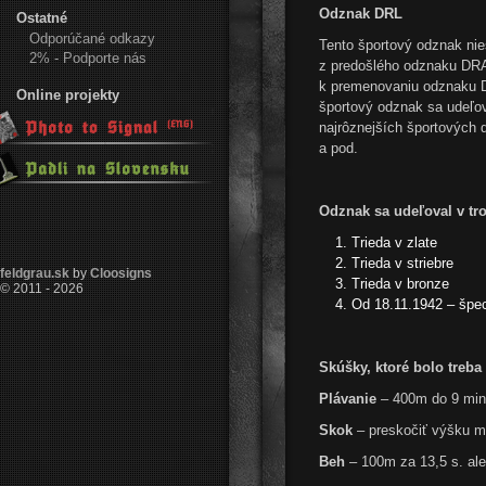
Odznak DRL
Ostatné
Odporúčané odkazy
Tento športový odznak ni
2% - Podporte nás
z predošlého odznaku DRA
k premenovaniu odznaku D
Online projekty
športový odznak sa udeľo
najrôznejších športových d
a
Odznak sa udeľoval v tr
Trieda v zlate
Trieda v striebre
feldgrau.sk
by
Cloosigns
Trieda v bronze
© 2011 - 2026
Od 18.11.1942 – špec
Skúšky, ktoré bolo treb
Plávanie
– 400m do 9 min
Skok
– preskočiť výšku m
Beh
– 100m za 13,5 s. al