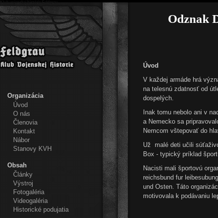
Klub vojenskej histórie Feldgrau
Odznak D
Úvod
V každej armáde hrá význa
na telesnú zdatnosť od útl
Organizácia
dospelých.
Úvod
Inak tomu nebolo ani v n
O nás
a Nemecko sa pripravovalo
Členovia
Nemcom vštepovať do hlavy
Kontakt
Nábor
Už malé deti učili súťaživ
Stanovy KVH
Box - typický príklad šport
Obsah
Nacisti mali športovú orga
Články
reichsbund fur leibesubun
Výstroj
und Osten. Táto organizác
Fotogaléria
motivovala k podávaniu le
Videogaléria
Historické podujatia