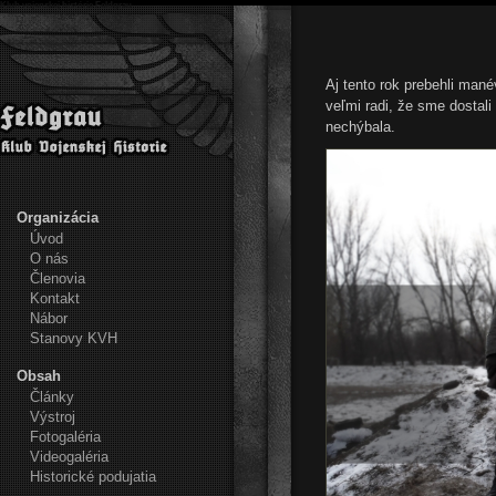
Klub vojenskej histórie Feldgrau
Aj tento rok prebehli man
veľmi radi, že sme dostali
nechýbala.
Organizácia
Úvod
O nás
Členovia
Kontakt
Nábor
Stanovy KVH
Obsah
Články
Výstroj
Fotogaléria
Videogaléria
Historické podujatia