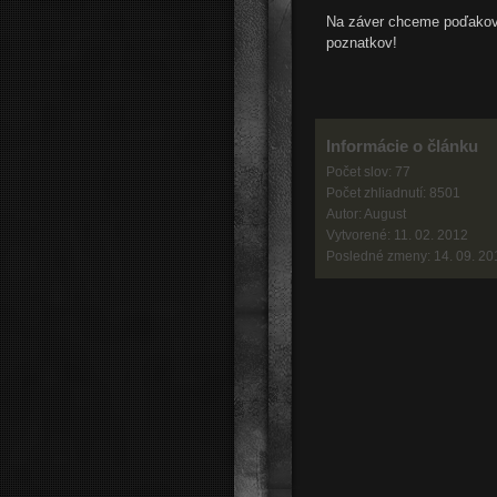
Na záver chceme poďakov
poznatkov!
Informácie o článku
Počet slov: 77
Počet zhliadnutí: 8501
Autor: August
Vytvorené: 11. 02. 2012
Posledné zmeny: 14. 09. 20