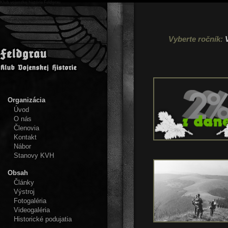
Klub vojenskej histórie Feldgrau
Vyberte ročník:
Organizácia
Úvod
O nás
Členovia
Kontakt
Nábor
Stanovy KVH
Obsah
Články
Výstroj
Fotogaléria
Videogaléria
Historické podujatia