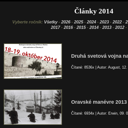
Články 2014
Vyberte ročník:
Všetky
-
2026
-
2025
-
2024
-
2023
-
2022
-
2
2017
-
2016
-
2015
-
2014
-
2013
-
2012
-
Druhá svetová vojna n
Čítané: 8536x | Autor: August, 12.
Oravské manévre 2013
Čítané: 6934x | Autor: Erwin, 09. 