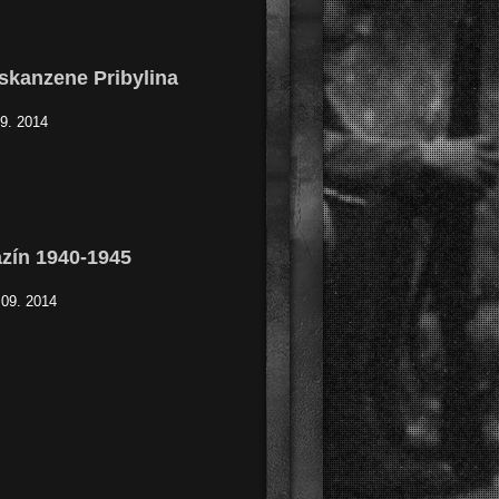
skanzene Pribylina
09. 2014
zín 1940-1945
 09. 2014