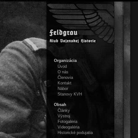
Klub vojenskej histórie Feldgrau
Organizácia
Úvod
O nás
Členovia
Kontakt
Nábor
Stanovy KVH
Obsah
Články
Výstroj
Fotogaléria
Videogaléria
Historické podujatia