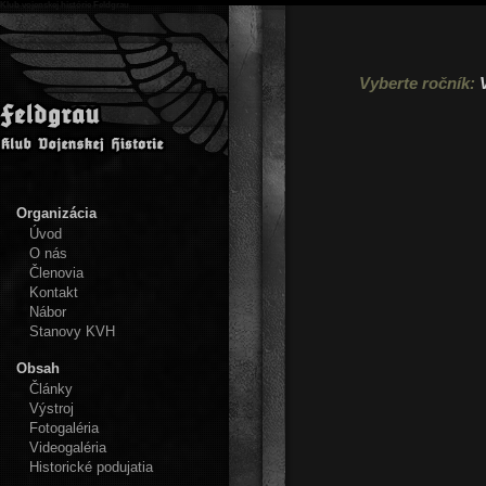
Klub vojenskej histórie Feldgrau
Vyberte ročník:
Organizácia
Úvod
O nás
Členovia
Kontakt
Nábor
Stanovy KVH
Obsah
Články
Výstroj
Fotogaléria
Videogaléria
Historické podujatia